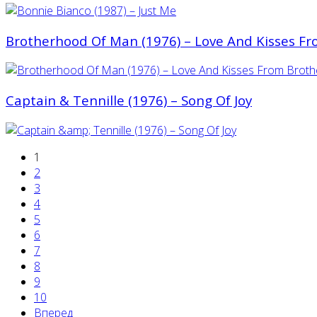
Brotherhood Of Man (1976) ‎– Love And Kisses 
Captain & Tennille (1976) – Song Of Joy
1
2
3
4
5
6
7
8
9
10
Вперед