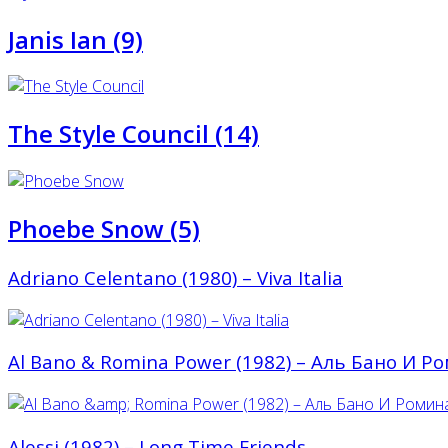
Janis Ian (9)
The Style Council (14)
Phoebe Snow (5)
Adriano Celentano (1980) ‎– Viva Italia
Al Bano & Romina Power (1982) – Аль Бано И Р
Alessi (1982) – Long Time Friends