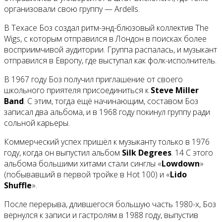
организовали свою группу — Ardells.
В Техасе Боз создал ритм-энд-блюзовый коллектив The
Wigs, с которым отправился в Лондон в поисках более
восприимчивой аудитории. Группа распалась, и музыкант
отправился в Европу, где выступал как фолк-исполнитель.
В 1967 году Боз получил приглашение от своего
школьного приятеля присоединиться к
Steve Miller
Band
. С этим, тогда ещё начинающим, составом Боз
записал два альбома, и в 1968 году покинул группу ради
сольной карьеры.
Коммерческий успех пришёл к музыканту только в 1976
году, когда он выпустил альбом
Silk Degrees
. 14 С этого
альбома большими хитами стали синглы «
Lowdown
»
(побывавший в первой тройке в Hot 100) и «
Lido
Shuffle
».
После перерыва, длившегося большую часть 1980-х, Боз
вернулся к записи и гастролям в 1988 году, выпустив