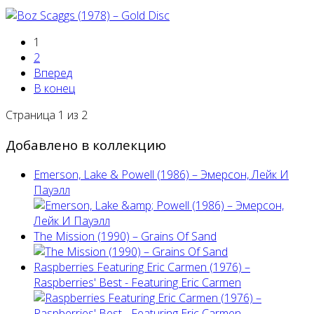
1
2
Вперед
В конец
Страница 1 из 2
Добавлено в коллекцию
Emerson, Lake & Powell (1986) ‎– Эмерсон, Лейк И
Пауэлл
The Mission (1990) – Grains Of Sand
Raspberries Featuring Eric Carmen (1976) –
Raspberries' Best - Featuring Eric Carmen