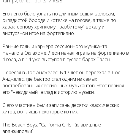
кантри, блюз, госпел и R&B.
Его легко было узнать по длинным седым волосам,
окладистой бороде и котелке на голове, а также по
характерному хриплому, "разбитому" вокалу и
виртуозной игре на фортепиано.
Ранние годы и карьера сессионного музыканта
Начало в Оклахоме: Леон начал играть на фортепиано в
4 года, а в 14 уже выступал в туслес-барах Талсы.
Переезд в Лос-Анджелес: В 17 лет он переехал в Лос-
Анджелес, где быстро стал одним из самых
востребованных сессионных музыкантов. Этот период —
его "невидимый" вклад в историю музыки.
С его участием были записаны десятки классических
хитов, вот лишь некоторые из них:
The Beach Boys: "California Girls" (клавишные
аранжировки)