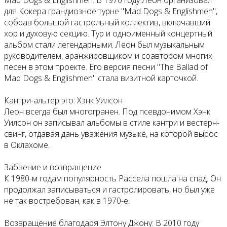
для Кокера грандиозное турне "Mad Dogs & Englishmen",
собрав большой гастрольный коллектив, включавший
хор и духовую секцию. Тур и одноименный концертный
альбом стали легендарными. Леон был музыкальным
руководителем, аранжировщиком и соавтором многих
песен в этом проекте. Его версия песни "The Ballad of
Mad Dogs & Englishmen" стала визитной карточкой.
Кантри-альтер эго: Хэнк Уилсон
Леон всегда был многогранен. Под псевдонимом Хэнк
Уилсон он записывал альбомы в стиле кантри и вестерн-
свинг, отдавая дань уважения музыке, на которой вырос
в Оклахоме.
Забвение и возвращение
К 1980-м годам популярность Рассела пошла на спад. Он
продолжал записываться и гастролировать, но был уже
не так востребован, как в 1970-е.
Возвращение благодаря Элтону Джону: В 2010 году