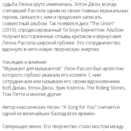
судьба Леона круто изменилась. Элтон Джон, всегда
считавший Рассела одним из своих главных музыкальных
героев, связался с ним и предложил записать
совместный альбом. Так появился диск "The Union"
(2010), спродюсированный Ти Боун Бернеттом. Альбом
получил восторженные отзывы критиков и вернул имя
Леона Рассела широкой публике. Это сотрудничество
вдохнуло в него новую творческую энергию.
Наследие и влияние
"Музыкант для музыкантов": Леон Рассел был артистом,
которого глубоко уважали его коллеги. С ним
сотрудничали или называли его своим вдохновением
Боб Дилан, Элтон Джон, Эрик Клэптон, The Rolling Stones,
Том Петти и многие другие.
Автор классических песен: "A Song for You" считается
одной из величайших баллад всех времен.
Связующее звено: Его творчество стало мостом между