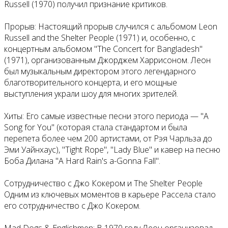
Russell (1970) получил признание критиков.
Прорыв: Настоящий прорыв случился с альбомом Leon
Russell and the Shelter People (1971) и, особенно, с
концертным альбомом "The Concert for Bangladesh"
(1971), организованным Джорджем Харрисоном. Леон
был музыкальным директором этого легендарного
благотворительного концерта, и его мощные
выступления украли шоу для многих зрителей.
Хиты: Его самые известные песни этого периода — "A
Song for You" (которая стала стандартом и была
перепета более чем 200 артистами, от Рэя Чарльза до
Эми Уайнхаус), "Tight Rope", "Lady Blue" и кавер на песню
Боба Дилана "A Hard Rain's a-Gonna Fall".
Сотрудничество с Джо Кокером и The Shelter People
Одним из ключевых моментов в карьере Рассела стало
его сотрудничество с Джо Кокером.
Mad Dogs & Englishmen: В 1970 году Леон организовал