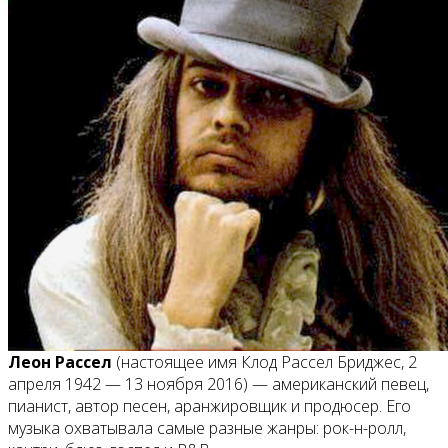
Леон Рассел
(настоящее имя Клод Рассел Бриджес, 2
апреля 1942 — 13 ноября 2016) — американский певец,
пианист, автор песен, аранжировщик и продюсер. Его
музыка охватывала самые разные жанры: рок-н-ролл,