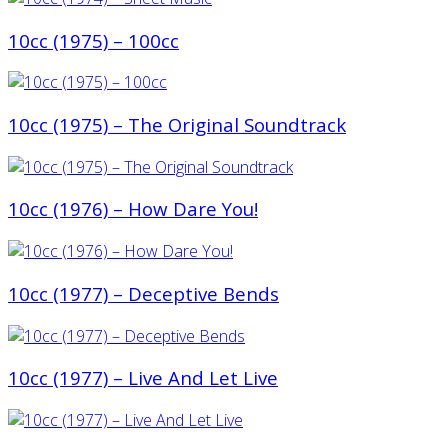
10cc (1975) ‎– 100cc
10cc (1975) ‎– The Original Soundtrack
10cc (1976) ‎– How Dare You!
10cc (1977) ‎– Deceptive Bends
10cc (1977) ‎– Live And Let Live