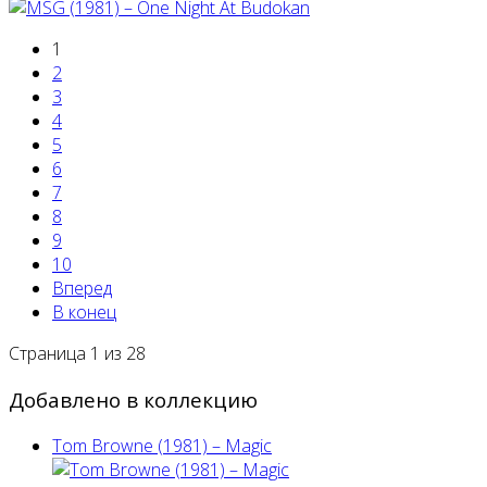
1
2
3
4
5
6
7
8
9
10
Вперед
В конец
Страница 1 из 28
Добавлено в коллекцию
Tom Browne (1981) – Magic