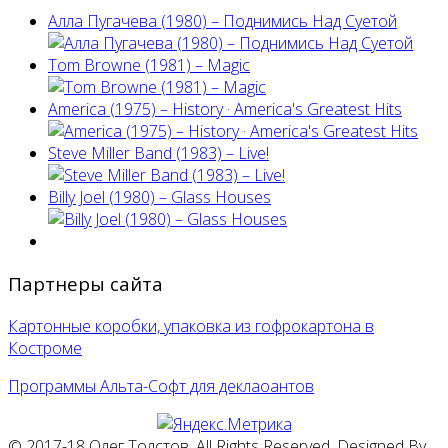
Алла Пугачева (1980) – Поднимись Над Суетой
Tom Browne (1981) – Magic
America (1975) ‎– History · America's Greatest Hits
Steve Miller Band ‎(1983) – Live!
Billy Joel (1980) ‎– Glass Houses
Партнеры сайта
Картонные коробки, упаковка из гофрокартона в
Костроме
Программы Альта-Софт для деклаоантов
© 2017-18 Олег Толстов. All Rights Reserved. Designed By