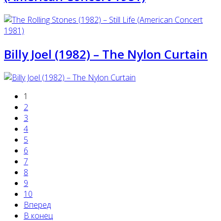
Billy Joel (1982) ‎– The Nylon Curtain
1
2
3
4
5
6
7
8
9
10
Вперед
В конец