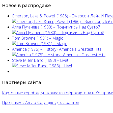
Новое в распродаже
Emerson, Lake & Powell (1986) ‎– Эмерсон, Лейк И Пау
Алла Пугачева (1980) – Поднимись Над Суетой
Tom Browne (1981) – Magic
America (1975) ‎– History · America's Greatest Hits
Steve Miller Band ‎(1983) – Live!
Партнеры сайта
Картонные коробки, упаковка из гофрокартона в Костром
Программы Альта-Софт для деклаоантов