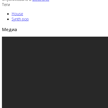
Теги
House
Synth pop
Медиа