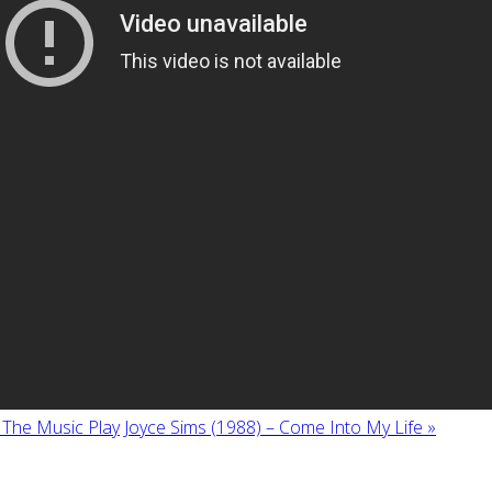
t The Music Play
Joyce Sims (1988) ‎– Come Into My Life »