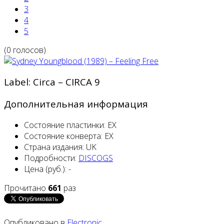
3
4
5
(0 голосов)
Label: Circa ‎– CIRCA 9
Дополнительная информация
Состояние пластинки:
EX
Состояние конверта:
EX
Страна издания:
UK
Подробности:
DISCOGS
Цена (руб.):
-
Прочитано
661
раз
Опубликовано в
Electronic