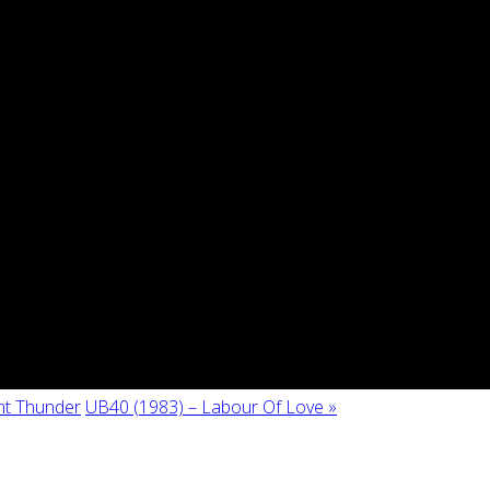
ant Thunder
UB40 (1983) – Labour Of Love »