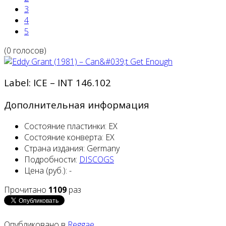
3
4
5
(0 голосов)
Label: ICE – INT 146.102
Дополнительная информация
Состояние пластинки:
EX
Состояние конверта:
EX
Страна издания:
Germany
Подробности:
DISCOGS
Цена (руб.):
-
Прочитано
1109
раз
Опубликовано в
Reggae