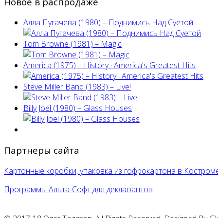
Новое в распродаже
Алла Пугачева (1980) – Поднимись Над Суетой
Tom Browne (1981) – Magic
America (1975) ‎– History · America's Greatest Hits
Steve Miller Band ‎(1983) – Live!
Billy Joel (1980) ‎– Glass Houses
Партнеры сайта
Картонные коробки, упаковка из гофрокартона в Костром
Программы Альта-Софт для деклаоантов