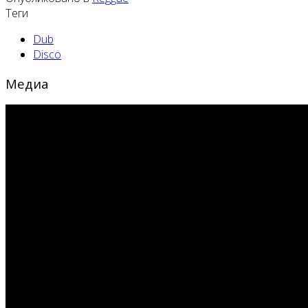
Теги
Dub
Disco
Медиа