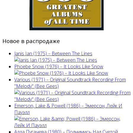
Новое в распродаже
Janis Ian (1975) ‎– Between The Lines
Phoebe Snow (1976) – It Looks Like Snow
Various (1971) – Original Soundtrack Recording From
"Melody" (Bee Gees)
Emerson, Lake & Powell (1986) ‎– Эмерсон, Лейк И
Пауэлл
Алла Пугачева (1980) – Поднимись Над Суетой