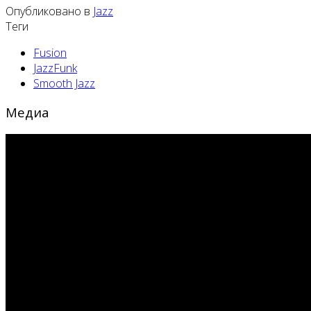
Опубликовано в
Jazz
Теги
Fusion
JazzFunk
Smooth Jazz
Медиа