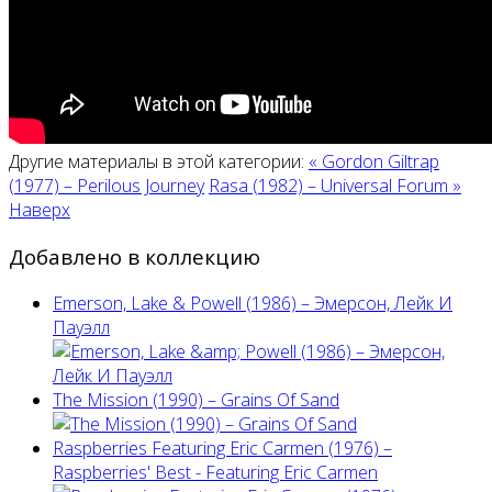
Другие материалы в этой категории:
« Gordon Giltrap
(1977) – Perilous Journey
Rasa (1982) – Universal Forum »
Наверх
Добавлено в коллекцию
Emerson, Lake & Powell (1986) ‎– Эмерсон, Лейк И
Пауэлл
The Mission (1990) – Grains Of Sand
Raspberries Featuring Eric Carmen (1976) –
Raspberries' Best - Featuring Eric Carmen