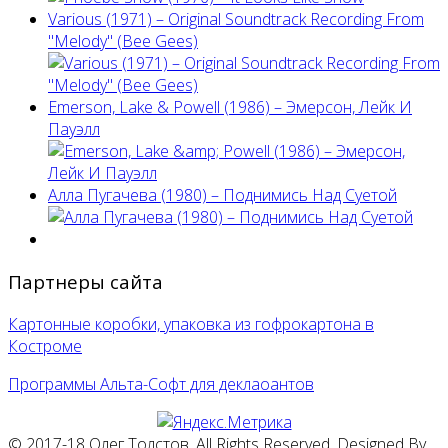
Various (1971) – Original Soundtrack Recording From
"Melody" (Bee Gees)
Emerson, Lake & Powell (1986) ‎– Эмерсон, Лейк И
Пауэлл
Алла Пугачева (1980) – Поднимись Над Суетой
Партнеры сайта
Картонные коробки, упаковка из гофрокартона в
Костроме
Программы Альта-Софт для деклаоантов
© 2017-18 Олег Толстов. All Rights Reserved. Designed By