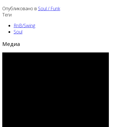
Опубликовано в
Soul / Funk
Теги
RnB/Swing
Soul
Медиа