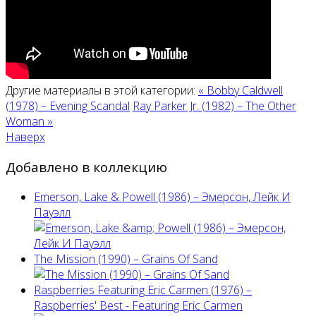
Другие материалы в этой категории:
« Bobby Caldwell
(1978) – Evening Scandal
Ray Parker Jr. (1982) ‎– The Other
Woman »
Наверх
Добавлено в коллекцию
Emerson, Lake & Powell (1986) ‎– Эмерсон, Лейк И
Пауэлл
The Mission (1990) – Grains Of Sand
Raspberries Featuring Eric Carmen (1976) –
Raspberries' Best - Featuring Eric Carmen