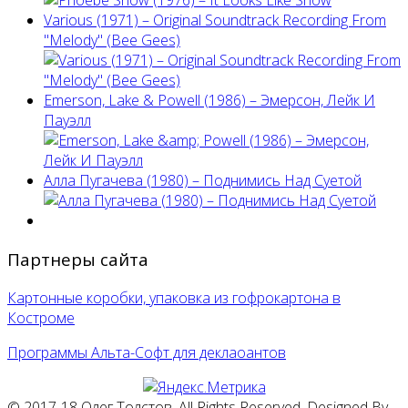
Various (1971) – Original Soundtrack Recording From
"Melody" (Bee Gees)
Emerson, Lake & Powell (1986) ‎– Эмерсон, Лейк И
Пауэлл
Алла Пугачева (1980) – Поднимись Над Суетой
Партнеры сайта
Картонные коробки, упаковка из гофрокартона в
Костроме
Программы Альта-Софт для деклаоантов
© 2017-18 Олег Толстов. All Rights Reserved. Designed By