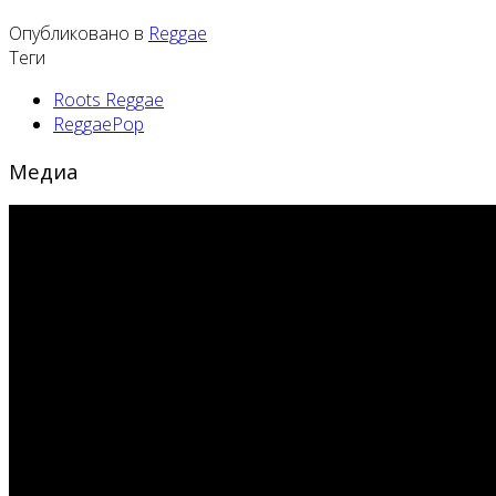
Опубликовано в
Reggae
Теги
Roots Reggae
ReggaePop
Медиа