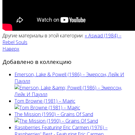
Другие материалы в этой категории:
« Aswad (1984) –
Rebel Souls
Наверх
Добавлено в коллекцию
Emerson, Lake & Powell (1986) ‎– Эмерсон, Лейк И
Пауэлл
Tom Browne (1981) – Magic
The Mission (1990) – Grains Of Sand
Raspberries Featuring Eric Carmen (1976) –
Raspberries' Best - Featuring Eric Carmen