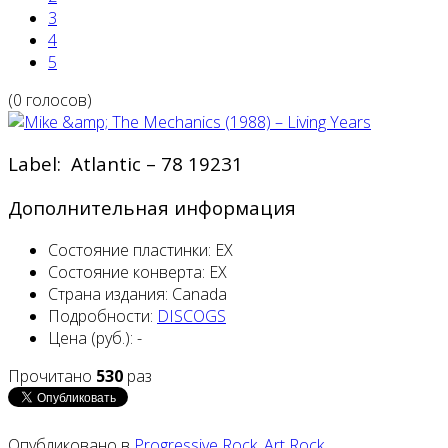
3
4
5
(0 голосов)
Label: Atlantic – 78 19231
Дополнительная информация
Состояние пластинки:
EX
Состояние конверта:
EX
Страна издания:
Canada
Подробности:
DISCOGS
Цена (руб.):
-
Прочитано
530
раз
Опубликовано в
Progressive Rock, Art Rock