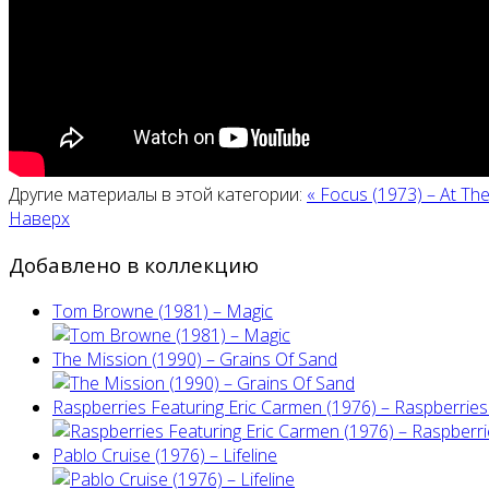
Другие материалы в этой категории:
« Focus (1973) – At Th
Наверх
Добавлено в коллекцию
Tom Browne (1981) – Magic
The Mission (1990) – Grains Of Sand
Raspberries Featuring Eric Carmen (1976) – Raspberries'
Pablo Cruise (1976) – Lifeline