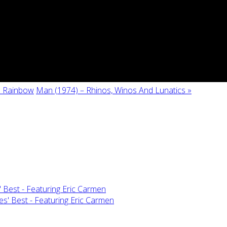
e Rainbow
Man (1974) – Rhinos, Winos And Lunatics »
 Best - Featuring Eric Carmen