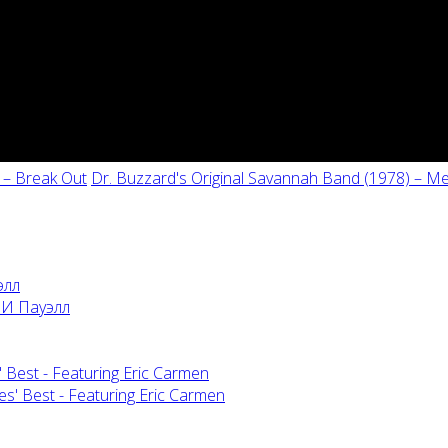
) – Break Out
Dr. Buzzard's Original Savannah Band (1978) – Me
элл
 Best - Featuring Eric Carmen