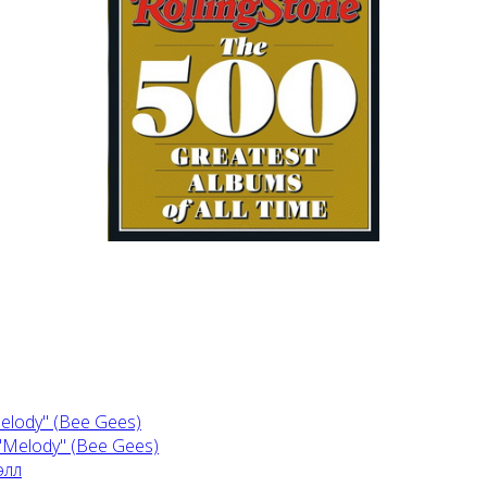
Melody" (Bee Gees)
элл