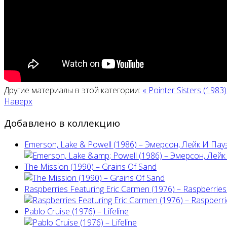
Другие материалы в этой категории:
« Pointer Sisters (1983
Наверх
Добавлено в коллекцию
Emerson, Lake & Powell (1986) ‎– Эмерсон, Лейк И Пау
The Mission (1990) – Grains Of Sand
Raspberries Featuring Eric Carmen (1976) – Raspberries'
Pablo Cruise (1976) – Lifeline