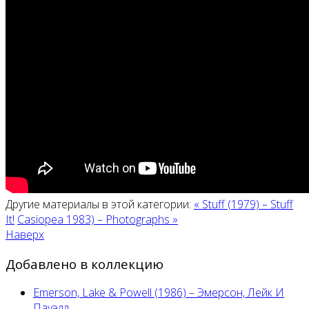
Другие материалы в этой категории:
« Stuff (1979) – Stuff
It!
Casiopea 1983) – Photographs »
Наверх
Добавлено в коллекцию
Emerson, Lake & Powell (1986) ‎– Эмерсон, Лейк И
Пауэлл