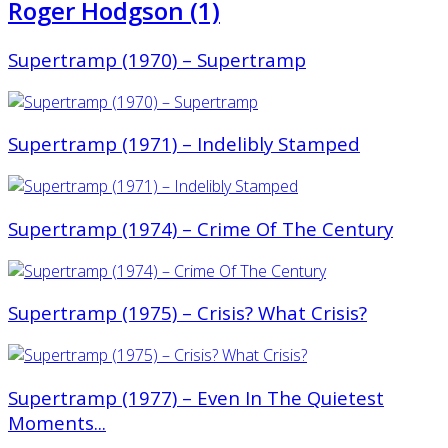
Roger Hodgson (1)
Supertramp (1970) ‎– Supertramp
Supertramp (1971) ‎– Indelibly Stamped
Supertramp (1974) ‎– Crime Of The Century
Supertramp (1975) ‎– Crisis? What Crisis?
Supertramp (1977) ‎– Even In The Quietest
Moments...