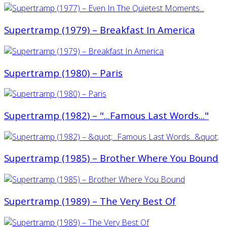
Supertramp (1979) ‎– Breakfast In America
Supertramp (1980) ‎– Paris
Supertramp (1982) ‎– "...Famous Last Words..."
Supertramp (1985) ‎– Brother Where You Bound
Supertramp (1989) ‎– The Very Best Of