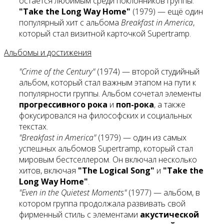
остаётся любимым среди поклонников группы.
"Take the Long Way Home"
(1979) — ещё один
популярный хит с альбома
Breakfast in America
,
который стал визитной карточкой Supertramp.
Альбомы и достижения
"Crime of the Century"
(1974) — второй студийный
альбом, который стал важным этапом на пути к
популярности группы. Альбом сочетал элементы
прогрессивного рока
и
поп-рока
, а также
фокусировался на философских и социальных
текстах.
"Breakfast in America"
(1979) — один из самых
успешных альбомов Supertramp, который стал
мировым бестселлером. Он включал несколько
хитов, включая
"The Logical Song"
и
"Take the
Long Way Home"
.
"Even in the Quietest Moments"
(1977) — альбом, в
котором группа продолжала развивать свой
фирменный стиль с элементами
акустической