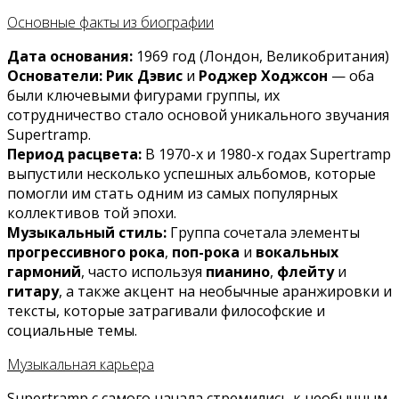
Основные факты из биографии
Дата основания:
1969 год (Лондон, Великобритания)
Основатели:
Рик Дэвис
и
Роджер Ходжсон
— оба
были ключевыми фигурами группы, их
сотрудничество стало основой уникального звучания
Supertramp.
Период расцвета:
В 1970-х и 1980-х годах Supertramp
выпустили несколько успешных альбомов, которые
помогли им стать одним из самых популярных
коллективов той эпохи.
Музыкальный стиль:
Группа сочетала элементы
прогрессивного рока
,
поп-рока
и
вокальных
гармоний
, часто используя
пианино
,
флейту
и
гитару
, а также акцент на необычные аранжировки и
тексты, которые затрагивали философские и
социальные темы.
Музыкальная карьера
Supertramp с самого начала стремились к необычным