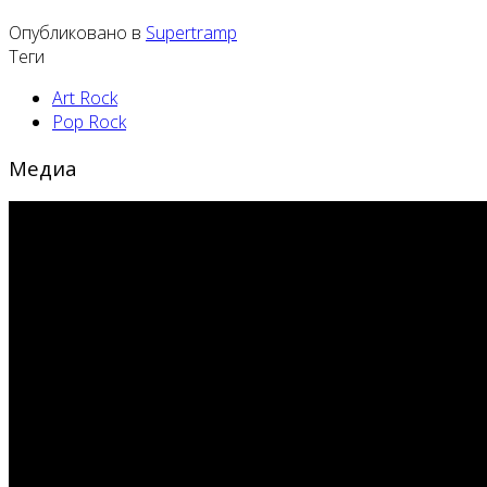
Опубликовано в
Supertramp
Теги
Art Rock
Pop Rock
Медиа