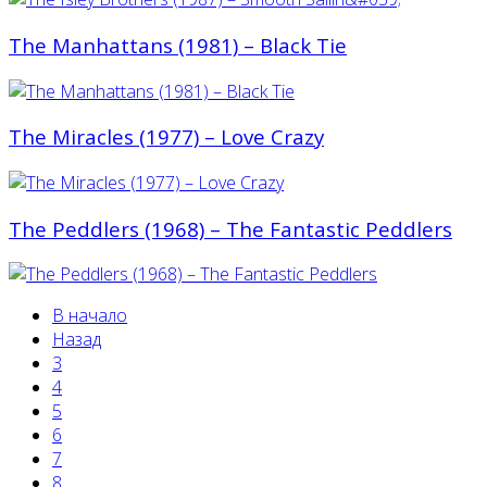
The Manhattans (1981) ‎– Black Tie
The Miracles (1977) – Love Crazy
The Peddlers (1968) ‎– The Fantastic Peddlers
В начало
Назад
3
4
5
6
7
8