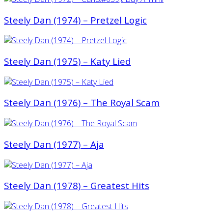
Steely Dan (1974) ‎– Pretzel Logic
Steely Dan (1975) ‎– Katy Lied
Steely Dan (1976) – The Royal Scam
Steely Dan (1977) ‎– Aja
Steely Dan (1978) ‎– Greatest Hits