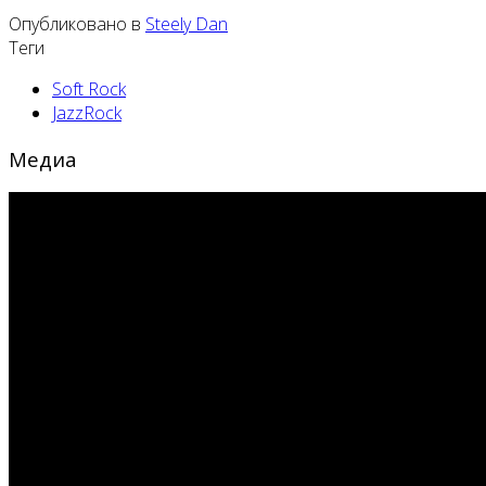
Опубликовано в
Steely Dan
Теги
Soft Rock
JazzRock
Медиа