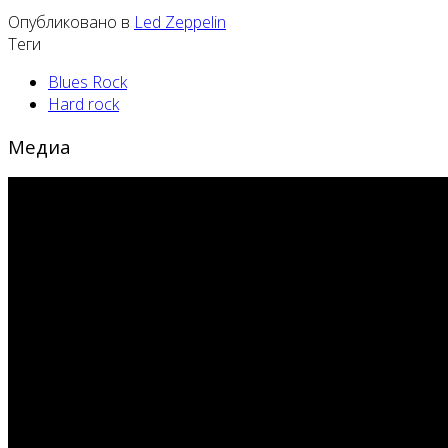
Опубликовано в
Led Zeppelin
Теги
Blues Rock
Hard rock
Медиа