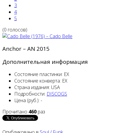
3
4
5
(0 голосов)
Anchor – AN 2015
Дополнительная информация
Состояние пластинки:
EX
Состояние конверта:
EX
Страна издания:
USA
Подробности:
DISCOGS
Цена (руб.):
-
Прочитано
460
раз
Опубликовано в
Soul / Funk