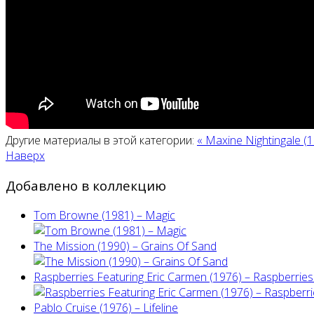
Другие материалы в этой категории:
« Maxine Nightingale (1
Наверх
Добавлено в коллекцию
Tom Browne (1981) – Magic
The Mission (1990) – Grains Of Sand
Raspberries Featuring Eric Carmen (1976) – Raspberries'
Pablo Cruise (1976) – Lifeline