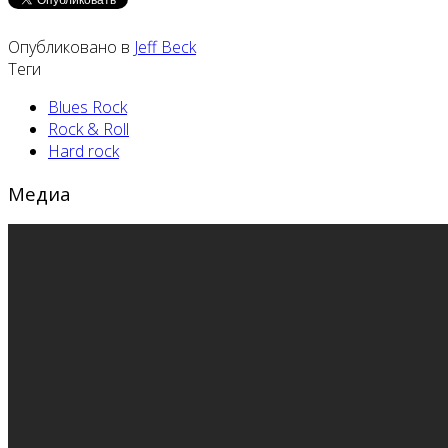
Опубликовано в
Jeff Beck
Теги
Blues Rock
Rock & Roll
Hard rock
Медиа