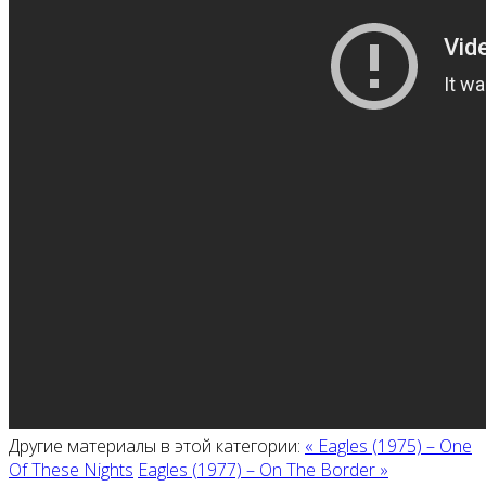
Другие материалы в этой категории:
« Eagles (1975) ‎– One
Of These Nights
Eagles (1977) ‎– On The Border »