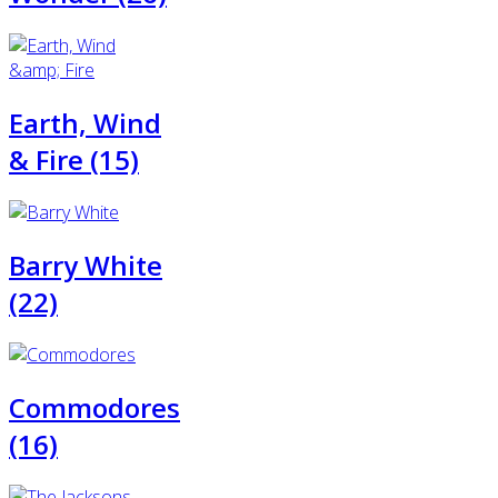
Earth, Wind
& Fire (15)
Barry White
(22)
Commodores
(16)