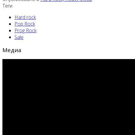
Теги
Hard rock
Pop Rock
Prog Rock
Sale
Медиа