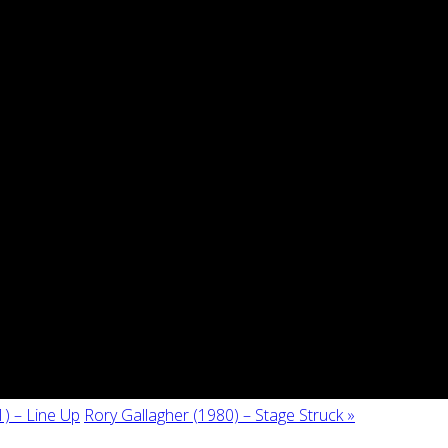
) – Line Up
Rory Gallagher (1980) – Stage Struck »