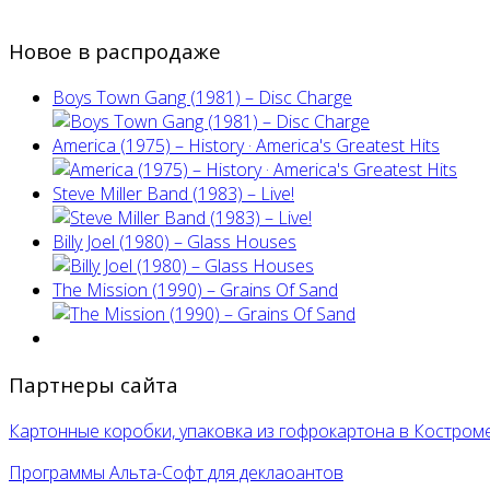
Новое в распродаже
Boys Town Gang (1981) – Disc Charge
America (1975) ‎– History · America's Greatest Hits
Steve Miller Band ‎(1983) – Live!
Billy Joel (1980) ‎– Glass Houses
The Mission (1990) – Grains Of Sand
Партнеры сайта
Картонные коробки, упаковка из гофрокартона в Костром
Программы Альта-Софт для деклаоантов